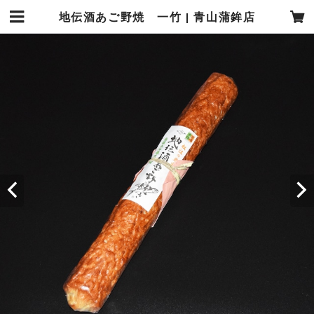
地伝酒あご野焼 一竹 | 青山蒲鉾店