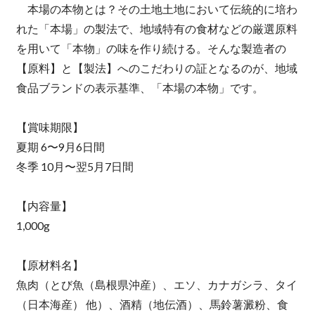
本場の本物とは？その土地土地において伝統的に培わ
れた「本場」の製法で、地域特有の食材などの厳選原料
を用いて「本物」の味を作り続ける。そんな製造者の
【原料】と【製法】へのこだわりの証となるのが、地域
食品ブランドの表示基準、「本場の本物」です。
【賞味期限】
夏期 6〜9月6日間
冬季 10月〜翌5月7日間
【内容量】
1,000g
【原材料名】
魚肉（とび魚（島根県沖産）、エソ、カナガシラ、タイ
（日本海産） 他）、酒精（地伝酒）、馬鈴薯澱粉、食