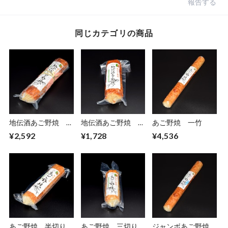
報告する
同じカテゴリの商品
地伝酒あご野焼 半
地伝酒あご野焼 三
あご野焼 一竹
切り
切り
¥2,592
¥1,728
¥4,536
あご野焼 半切り
あご野焼 三切り
ジャンボあご野焼