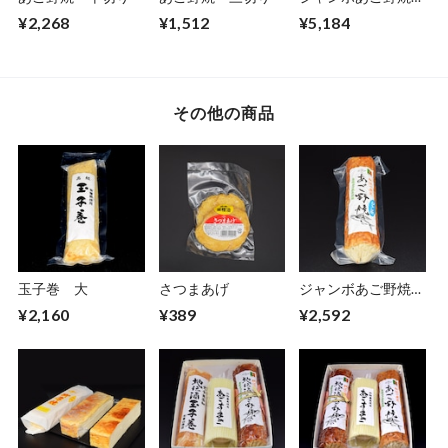
一竹
¥2,268
¥1,512
¥5,184
その他の商品
玉子巻 大
さつまあげ
ジャンボあご野焼
半切り
¥2,160
¥389
¥2,592