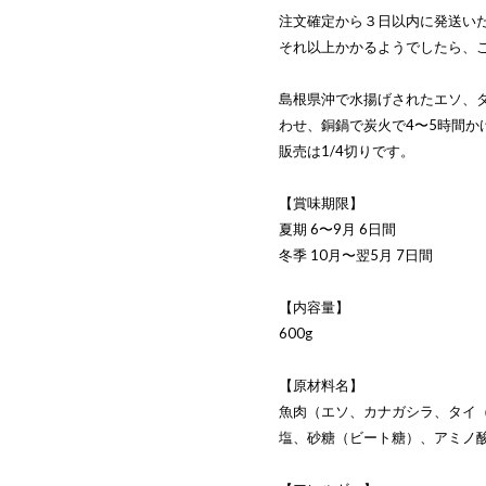
注文確定から３日以内に発送い
それ以上かかるようでしたら、
島根県沖で水揚げされたエソ、
わせ、銅鍋で炭火で4〜5時間
販売は1/4切りです。
【賞味期限】
夏期 6〜9月 6日間
冬季 10月〜翌5月 7日間
【内容量】
600g
【原材料名】
魚肉（エソ、カナガシラ、タイ（
塩、砂糖（ビート糖）、アミノ