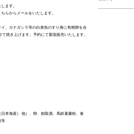
たします。
こちらからメールをいたします。
タイ、カナガシラ等の白身魚のすり身に有精卵を合
かけて焼き上げます。予約にて製造販売いたします。
日本海産） 他）、卵、粕取酒、馬鈴薯澱粉、食
酸等