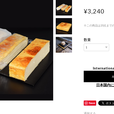
¥3,240
※この商品は20点まで
数量
Internationa
A
日本国内に
Save
通報する