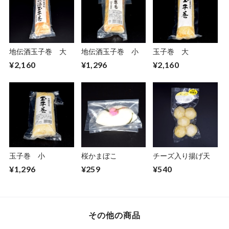
地伝酒玉子巻 大
地伝酒玉子巻 小
玉子巻 大
¥2,160
¥1,296
¥2,160
玉子巻 小
桜かまぼこ
チーズ入り揚げ天
¥1,296
¥259
¥540
その他の商品