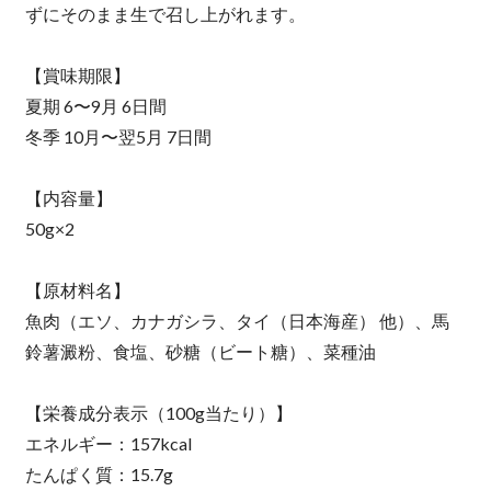
ずにそのまま生で召し上がれます。
【賞味期限】
夏期 6〜9月 6日間
冬季 10月〜翌5月 7日間
【内容量】
50g×2
【原材料名】
魚肉（エソ、カナガシラ、タイ（日本海産） 他）、馬
鈴薯澱粉、食塩、砂糖（ビート糖）、菜種油
【栄養成分表示（100g当たり）】
エネルギー：157kcal
たんぱく質：15.7g