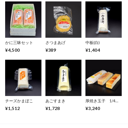
かに三昧セット
さつまあげ
中板(白)
¥4,500
¥389
¥1,404
チーズかまぼこ
あごすまき
厚焼き玉子 1/4切
り
¥1,512
¥1,728
¥3,240