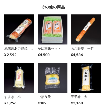
その他の商品
地伝酒あご野焼 半
かに三昧セット
あご野焼 一竹
切り
¥2,592
¥4,500
¥4,536
すまき 小
ごぼう天
玉子巻 大
¥1,296
¥389
¥2,160