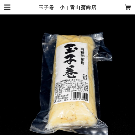
玉子巻 小 | 青山蒲鉾店