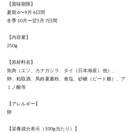
【賞味期限】
夏期 6〜9月 6日間
冬季 10月〜翌5月 7日間
【内容量】
250g
【原材料名】
魚肉（エソ、カナガシラ、タイ（日本海産） 他）、
卵、粕取酒、馬鈴薯澱粉、食塩、砂糖（ビート糖）、ア
ミノ酸等
【アレルギー】
卵
【栄養成分表示（100g当たり）】