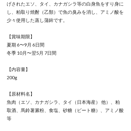
げされたエソ、タイ、カナガシラ等の白身魚をすり身に
し、粕取り焼酎（乙類）で魚の臭みを消し、アミノ酸を
少々使用した蒸し蒲鉾です。
【賞味期限】
夏期 6〜9月 6日間
冬季 10月〜翌5月 7日間
【内容量】
200g
【原材料名】
魚肉（エソ、カナガシラ、タイ（日本海産） 他）、粕
取酒、馬鈴薯澱粉、食塩、砂糖（ビート糖）、アミノ酸
等