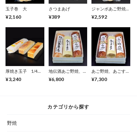
玉子巻 大
さつまあげ
ジャンボあご野焼
半切り
¥2,160
¥389
¥2,592
厚焼き玉子 1/4切
地伝酒あご野焼、あ
あご野焼、あごすま
り
ごすまき、地伝酒玉
き、地伝酒あご野焼
¥3,240
¥6,800
¥7,300
子巻セット
セット
カテゴリから探す
野焼