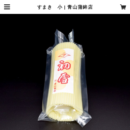
すまき 小 | 青山蒲鉾店