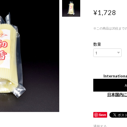
¥1,728
※この商品は20点まで
数量
Internationa
A
日本国内に
Save
通報する