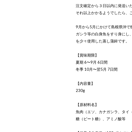
注文確定から３日以内に発送い
それ以上かかるようでしたら、
9月から5月にかけて島根県沖
ガシラ等の白身魚をすり身にし
を少々使用した蒸し蒲鉾です。
【賞味期限】
夏期 6〜9月 6日間
冬季 10月〜翌5月 7日間
【内容量】
230g
【原材料名】
魚肉（エソ、カナガシラ、タイ
糖（ビート糖）、アミノ酸等