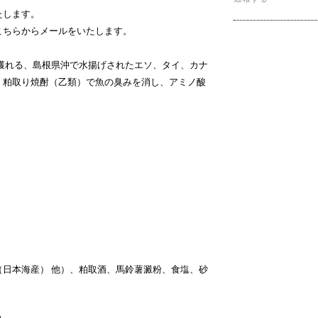
たします。
こちらからメールをいたします。
で獲れる、島根県沖で水揚げされたエソ、タイ、カナ
、粕取り焼酎（乙類）で魚の臭みを消し、アミノ酸
（日本海産） 他）、粕取酒、馬鈴薯澱粉、食塩、砂